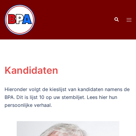
Ga
naar
Zoeken
de
Tog
inhoud
men
Kandidaten
Hieronder volgt de kieslijst van kandidaten namens de
BPA. Dit is lijst 10 op uw stembiljet. Lees hier hun
persoonlijke verhaal.