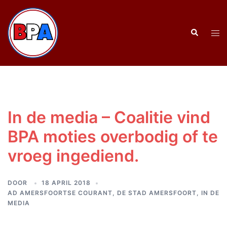
Ga
naar
Zoeken
de
Tog
inhoud
men
In de media – Coalitie vind
BPA moties overbodig of te
vroeg ingediend.
DOOR
18 APRIL 2018
AD AMERSFOORTSE COURANT
,
DE STAD AMERSFOORT
,
IN DE
MEDIA