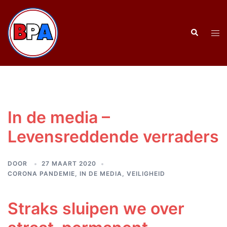
Ga
naar
Zoeken
de
Tog
inhoud
men
In de media –
Levensreddende verraders
DOOR
27 MAART 2020
CORONA PANDEMIE
,
IN DE MEDIA
,
VEILIGHEID
Straks sluipen we over