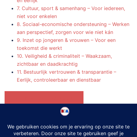
en eerlijk
7. Cultuur, sport & samenhang – Voor iedereen,
niet voor enkelen
8. Sociaal-economische ondersteuning – Werken
aan perspectief, zorgen voor wie niet kán
9. Inzet op jongeren & vrouwen – Voor een
toekomst die werkt
10. Veiligheid & criminaliteit – Waakzaam,
zichtbaar en daadkrachtig
11. Bestuurlijk vertrouwen & transparantie –
Eerlijk, controleerbaar en dienstbaar
VERKIEZINGSPROGRAMMA
KANDIDATEN