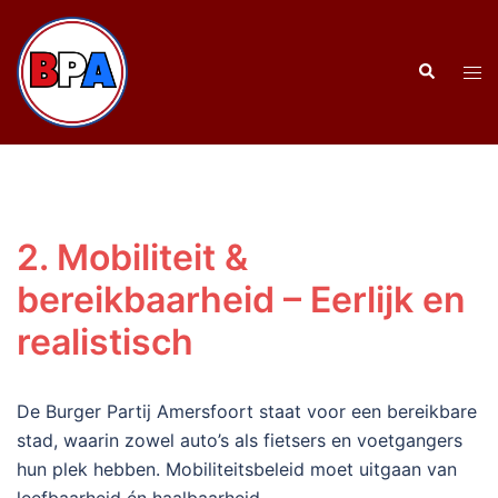
Ga
naar
Zoeken
de
Tog
inhoud
men
2. Mobiliteit &
bereikbaarheid – Eerlijk en
realistisch
De Burger Partij Amersfoort staat voor een bereikbare
stad, waarin zowel auto’s als fietsers en voetgangers
hun plek hebben. Mobiliteitsbeleid moet uitgaan van