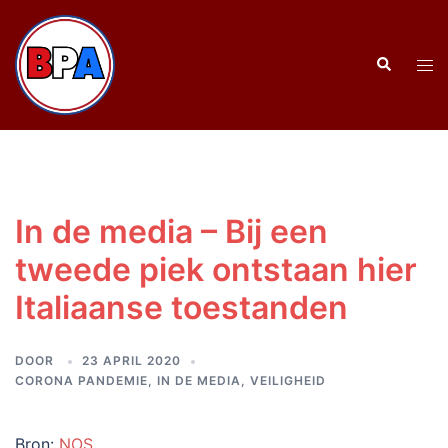
Ga
naar
Zoeken
de
Tog
inhoud
men
In de media – Bij een
tweede piek ontstaan hier
Italiaanse toestanden
DOOR
23 APRIL 2020
CORONA PANDEMIE
,
IN DE MEDIA
,
VEILIGHEID
Bron:
NOS