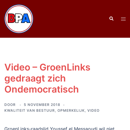
Ga
naar
Zoeken
de
Tog
inhoud
men
Video – GroenLinks
gedraagt zich
Ondemocratisch
DOOR
5 NOVEMBER 2018
KWALITEIT VAN BESTUUR
,
OPMERKELIJK
,
VIDEO
GroenLinks-raadslid Youssef el Messaoudi wil niet