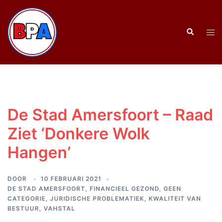
Ga
naar
Zoeken
de
Tog
inhoud
men
De Stad Amersfoort – Raad
Ziet ‘Donkere Wolk
Hangen’
DOOR
10 FEBRUARI 2021
DE STAD AMERSFOORT
,
FINANCIEEL GEZOND
,
GEEN
CATEGORIE
,
JURIDISCHE PROBLEMATIEK
,
KWALITEIT VAN
BESTUUR
,
VAHSTAL