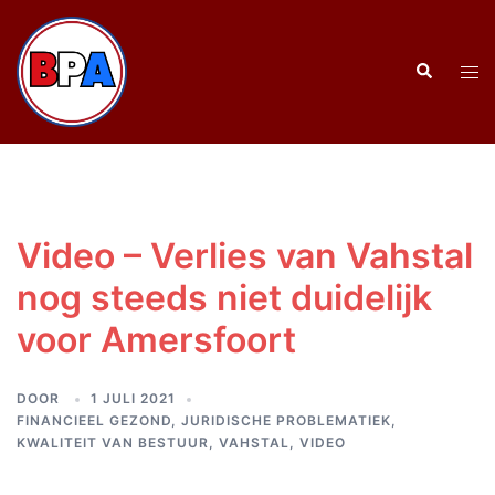
Ga
naar
Zoeken
de
Tog
inhoud
men
Video – Verlies van Vahstal
nog steeds niet duidelijk
voor Amersfoort
DOOR
1 JULI 2021
FINANCIEEL GEZOND
,
JURIDISCHE PROBLEMATIEK
,
KWALITEIT VAN BESTUUR
,
VAHSTAL
,
VIDEO