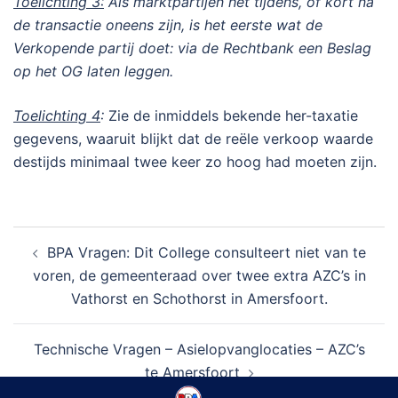
Toelichting 3:
Als marktpartijen het tijdens, of kort na
de transactie oneens zijn, is het eerste wat de
Verkopende partij doet: via de Rechtbank een Beslag
op het OG laten leggen.
Toelichting 4
:
Zie de inmiddels bekende her-taxatie
gegevens, waaruit blijkt dat de reële verkoop waarde
destijds minimaal twee keer zo hoog had moeten zijn.
Bericht
BPA Vragen: Dit College consulteert niet van te
navigatie
voren, de gemeenteraad over twee extra AZC’s in
Vathorst en Schothorst in Amersfoort.
Technische Vragen – Asielopvanglocaties – AZC’s
te Amersfoort