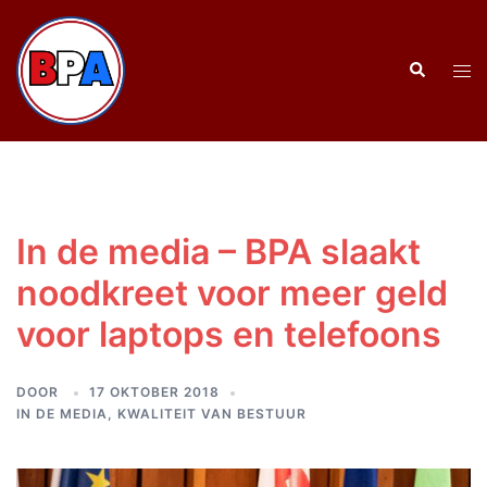
Ga
naar
Zoeken
de
Tog
inhoud
men
In de media – BPA slaakt
noodkreet voor meer geld
voor laptops en telefoons
DOOR
17 OKTOBER 2018
IN DE MEDIA
,
KWALITEIT VAN BESTUUR