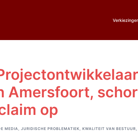
Verkiezinge
Projectontwikkelaar
in Amersfoort, scho
claim op
DE MEDIA
,
JURIDISCHE PROBLEMATIEK
,
KWALITEIT VAN BESTUUR