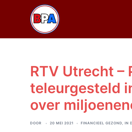
Ga
naar
de
inhoud
RTV Utrecht – 
teleurgesteld 
over miljoenen
DOOR
20 MEI 2021
FINANCIEEL GEZOND
,
IN 