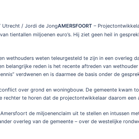
 Utrecht / Jordi de Jong
AMERSFOORT
– Projectontwikkela
n tientallen miljoenen euro’s. Hij ziet geen heil in gespre
 en wethouders weten teleurgesteld te zijn in een overleg 
belangrijke reden is het recente aftreden van wethouder 
erkennis” verdwenen en is daarmee de basis onder de gespr
 conflict over grond en woningbouw. De gemeente kwam toez
de rechter te horen dat de projectontwikkelaar daarom een
mersfoort de miljoenenclaim uit te stellen en intussen me
 ander overleg van de gemeente – over de westelijke rondw