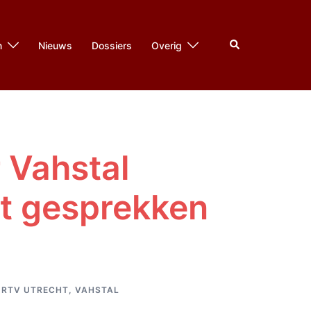
Zoeken
n
Nieuws
Dossiers
Overig
 Vahstal
rt gesprekken
,
RTV UTRECHT
,
VAHSTAL