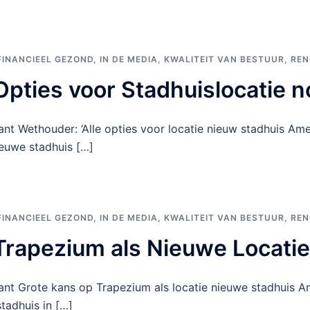
FINANCIEEL GEZOND
,
IN DE MEDIA
,
KWALITEIT VAN BESTUUR
,
REN
 Opties voor Stadhuislocatie 
t Wethouder: ‘Alle opties voor locatie nieuw stadhuis Ame
ieuwe stadhuis […]
FINANCIEEL GEZOND
,
IN DE MEDIA
,
KWALITEIT VAN BESTUUR
,
REN
 Trapezium als Nieuwe Locati
nt Grote kans op Trapezium als locatie nieuwe stadhuis A
tadhuis in […]