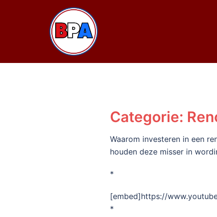
Ga
naar
de
inhoud
Categorie:
Reno
Waarom investeren in een ren
houden deze misser in wordi
*
[embed]https://www.youtu
*