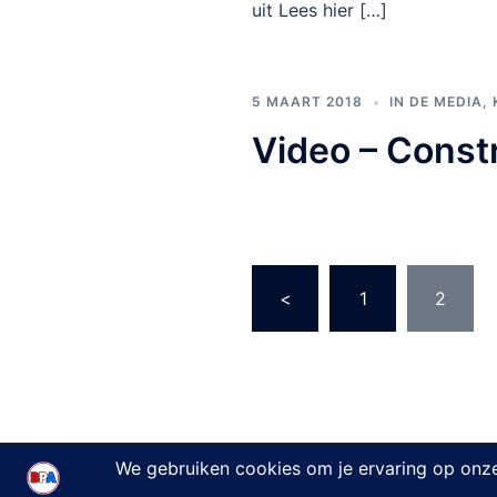
uit Lees hier […]
5 MAART 2018
IN DE MEDIA
,
Video – Constr
Berichten
<
1
2
paginering
© 2026 Burger Partij Amersfoort.