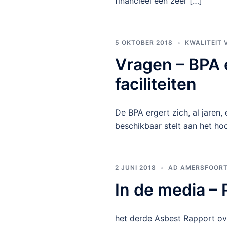
financieel een zeer […]
5 OKTOBER 2018
KWALITEIT 
Vragen – BPA 
faciliteiten
De BPA ergert zich, al jaren,
beschikbaar stelt aan het ho
2 JUNI 2018
AD AMERSFOOR
In de media –
het derde Asbest Rapport ov