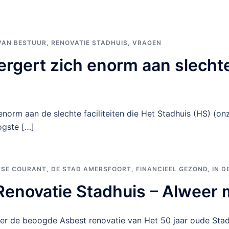
VAN BESTUUR
,
RENOVATIE STADHUIS
,
VRAGEN
ergert zich enorm aan slecht
 enorm aan de slechte faciliteiten die Het Stadhuis (HS) (o
ogste […]
TSE COURANT
,
DE STAD AMERSFOORT
,
FINANCIEEL GEZOND
,
IN D
 Renovatie Stadhuis – Alweer
er de beoogde Asbest renovatie van Het 50 jaar oude Stad