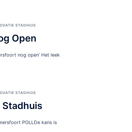
OVATIE STADHUIS
nog Open
rsfoort nog open’ Het leek
OVATIE STADHUIS
e Stadhuis
mersfoort POLLDe kans is