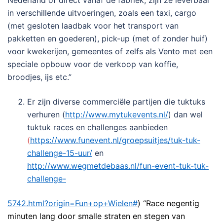
Nederland of direct vanaf de fabriek, zijn ze leverbaar
in verschillende uitvoeringen, zoals een taxi, cargo
(met gesloten laadbak voor het transport van
pakketten en goederen), pick-up (met of zonder huif)
voor kwekerijen, gemeentes of
zelfs als Vento met een
speciale opbouw voor de verkoop van koffie,
broodjes, ijs etc.”
Er zijn diverse commerciële partijen die tuktuks
verhuren (
http://www.mytukevents.nl/
) dan wel
tuktuk races en challenges aanbieden
(
https://www.funevent.nl/groepsuitjes/tuk-tuk-
challenge-15-uur/
en
http://www.wegmetdebaas.nl/fun-event-tuk-tuk-
challenge-
5742.html?origin=Fun+op+Wielen#
)
“Race negentig
minuten lang door smalle straten en
stegen van