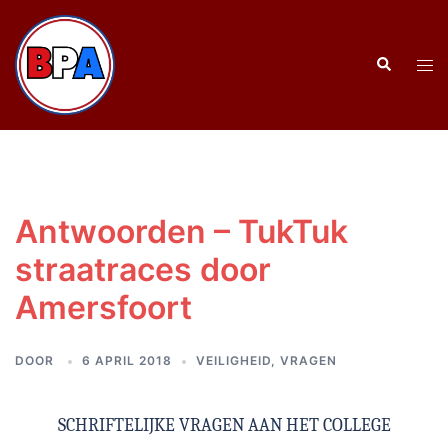
Ga
naar
Zoeken
de
Tog
inhoud
men
Antwoorden – TukTuk
straatraces door
Amersfoort
DOOR
6 APRIL 2018
VEILIGHEID
,
VRAGEN
SCHRIFTELIJKE VRAGEN AAN HET COLLEGE