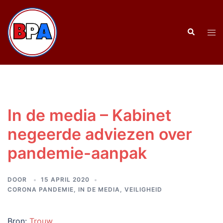
Ga
naar
Zoeken
de
Tog
inhoud
men
In de media – Kabinet
negeerde adviezen over
pandemie-aanpak
DOOR
15 APRIL 2020
CORONA PANDEMIE
,
IN DE MEDIA
,
VEILIGHEID
Bron:
Trouw