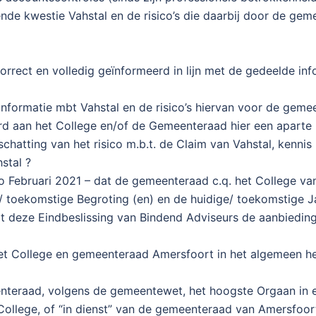
ende kwestie Vahstal en de risico’s die daarbij door de g
orrect en volledig geïnformeerd in lijn met de gedeelde inf
 informatie mbt Vahstal en de risico’s hiervan voor de g
rd aan het College en/of de Gemeenteraad hier een aparte
schatting van het risico m.b.t. de Claim van Vahstal, kenn
stal ?
o Februari 2021 – dat de gemeenteraad c.q. het College v
/ toekomstige Begroting (en) en de huidige/ toekomstige J
t deze Eindbeslissing van Bindend Adviseurs de aanbieding
et College en gemeenteraad Amersfoort in het algemeen he
eenteraad, volgens de gemeentewet, het hoogste Orgaan in 
 College, of “in dienst” van de gemeenteraad van Amersfoor