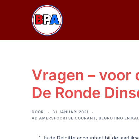
Ga
naar
de
inhoud
Vragen – voor 
De Ronde Dins
DOOR
31 JANUARI 2021
AD AMERSFOORTSE COURANT
,
BEGROTING EN KA
Is de Deloitte accountant bij de jaarlijk