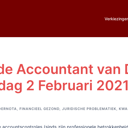
Verkiezinge
de Accountant van D
dag 2 Februari 202
DERNOTA
,
FINANCIEEL GEZOND
,
JURIDISCHE PROBLEMATIEK
,
KWA
se accountscontroles (sinds zijn professionele betrokkenheid