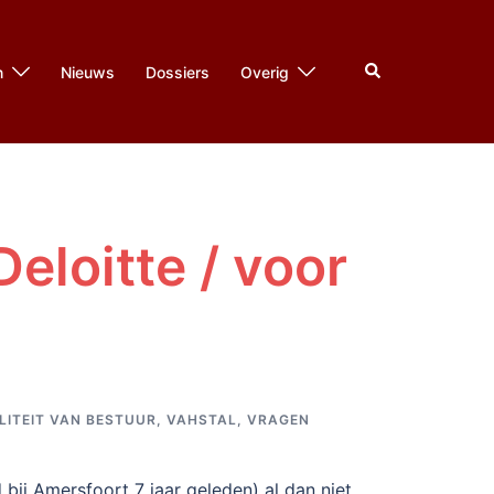
Zoeken
n
Nieuws
Dossiers
Overig
eloitte / voor
1
LITEIT VAN BESTUUR
,
VAHSTAL
,
VRAGEN
 bij Amersfoort 7 jaar geleden) al dan niet