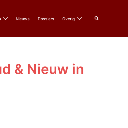
Zoeken
n
Nieuws
Dossiers
Overig
ud & Nieuw in