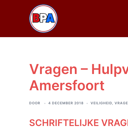
Ga
naar
de
inhoud
Vragen – Hulpv
Amersfoort
DOOR
4 DECEMBER 2018
VEILIGHEID
,
VRAG
SCHRIFTELIJKE VRAG