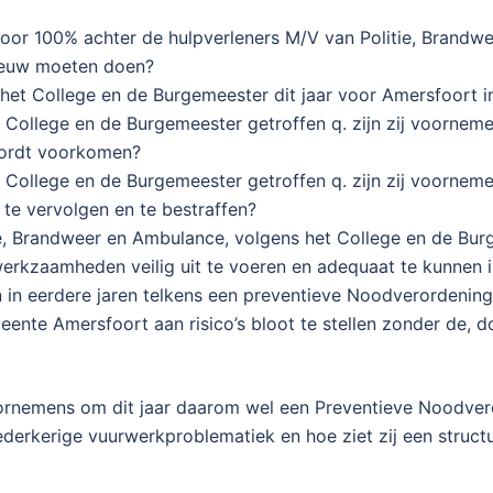
oor 100% achter de hulpverleners M/V van Politie, Brandwe
ieuw moeten doen?
 het College en de Burgemeester dit jaar voor Amersfoort i
ollege en de Burgemeester getroffen q. zijn zij voornemen
wordt voorkomen?
ollege en de Burgemeester getroffen q. zijn zij voornemens
 te vervolgen en te bestraffen?
e, Brandweer en Ambulance, volgens het College en de Bur
erkzaamheden veilig uit te voeren en adequaat te kunnen i
in eerdere jaren telkens een preventieve Noodverordening
nte Amersfoort aan risico’s bloot te stellen zonder de, 
ornemens om dit jaar daarom wel een Preventieve Noodveror
ederkerige vuurwerkproblematiek en hoe ziet zij een struct