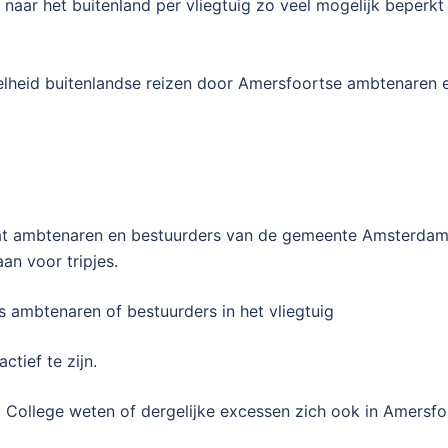
n naar het buitenland per vliegtuig zo veel mogelijk beper
eelheid buitenlandse reizen door Amersfoortse ambtenaren
en dat ambtenaren en bestuurders van de gemeente Amsterda
an voor tripjes.
s ambtenaren of bestuurders in het vliegtuig
tief te zijn.
t College weten of dergelijke excessen zich ook in Amersf