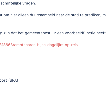
chriftelijke vragen.
t om niet alleen duurzaamheid naar de stad te prediken, ma
ing zijn dat het gemeentebestuur een voorbeeldfunctie heef
7318668/ambtenaren-bijna-dagelijks-op-reis
oort (BPA)