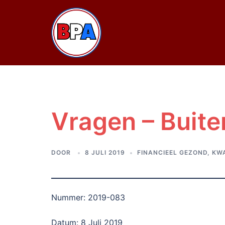
Ga
naar
de
inhoud
Vragen – Buite
DOOR
8 JULI 2019
FINANCIEEL GEZOND
,
KWA
Nummer: 2019-083
Datum: 8 Juli 2019