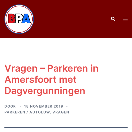
Ga
naar
Zoeken
de
Tog
inhoud
men
Vragen – Parkeren in
Amersfoort met
Dagvergunningen
DOOR
18 NOVEMBER 2019
PARKEREN / AUTOLUW
,
VRAGEN